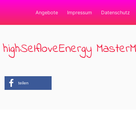
Angebote
Impressum
Datenschutz
highSelfloveEnergy MasterM
teilen